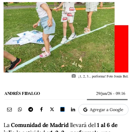
photo_camera
¡1, 2, 3... performa! Foto Jonás Bel.
ANDRÉS FIDALGO
29/jun/26
- 09:16
Agregar a Google
La
Comunidad de Madrid
llevará del
1 al 6 de