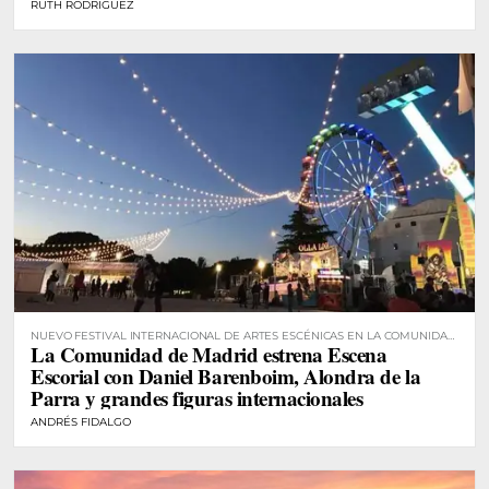
RUTH RODRÍGUEZ
NUEVO FESTIVAL INTERNACIONAL DE ARTES ESCÉNICAS EN LA COMUNIDAD
La Comunidad de Madrid estrena Escena
DE MADRID
Escorial con Daniel Barenboim, Alondra de la
Parra y grandes figuras internacionales
ANDRÉS FIDALGO