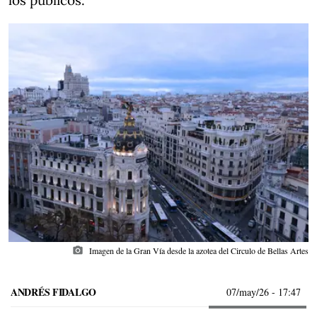
los públicos.
photo_camera
Imagen de la Gran Vía desde la azotea del Circulo de Bellas Artes
ANDRÉS FIDALGO
07/may/26
- 17:47