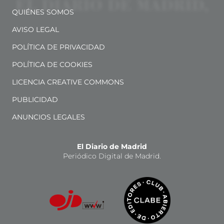
QUIÉNES SOMOS
AVISO LEGAL
POLÍTICA DE PRIVACIDAD
POLÍTICA DE COOKIES
LICENCIA CREATIVE COMMONS
PUBLICIDAD
ANUNCIOS LEGALES
El Diario de Madrid
Periódico Digital de Madrid.