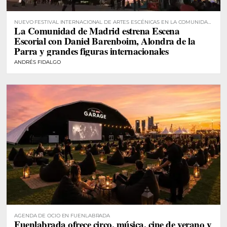
NUEVO FESTIVAL INTERNACIONAL DE ARTES ESCÉNICAS EN LA COMUNIDAD
La Comunidad de Madrid estrena Escena
DE MADRID
Escorial con Daniel Barenboim, Alondra de la
Parra y grandes figuras internacionales
ANDRÉS FIDALGO
AGENDA DE OCIO EN FUENLABRADA
Fuenlabrada ofrece circo, música, cine de verano y