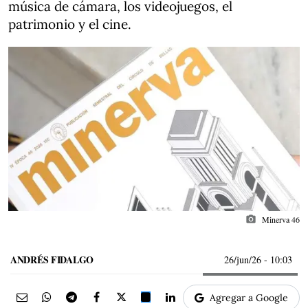
música de cámara, los videojuegos, el
patrimonio y el cine.
photo_camera
Minerva 46
ANDRÉS FIDALGO
26/jun/26
- 10:03
Agregar a Google