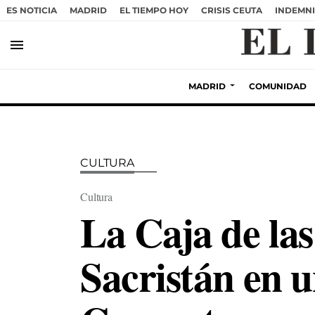
ES NOTICIA
MADRID
EL TIEMPO HOY
CRISIS CEUTA
INDEMNI
menu
MADRID
COMUNIDAD
CULTURA
Cultura
La Caja de las
Sacristán en u