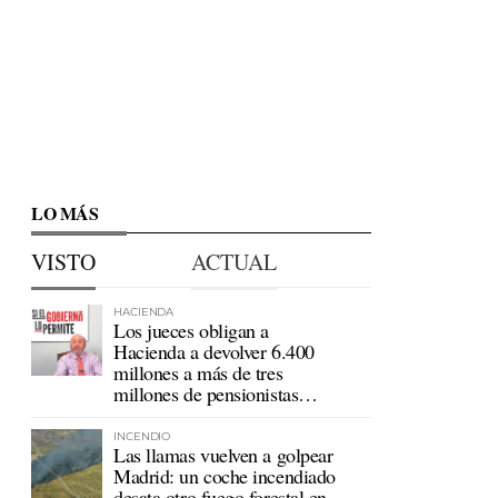
LO MÁS
VISTO
ACTUAL
HACIENDA
Los jueces obligan a
Hacienda a devolver 6.400
millones a más de tres
millones de pensionistas
mutualistas
INCENDIO
Las llamas vuelven a golpear
Madrid: un coche incendiado
desata otro fuego forestal en