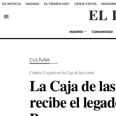
ES NOTICIA
MADRID
EL TIEMPO HOY
CRISIS CEUTA
INDEMNI
menu
MADRID
COMUNIDAD
CULTURA
Cultura | Legado en la Caja de las Letras
La Caja de las
recibe el lega