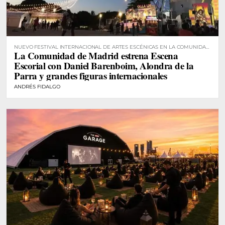
NUEVO FESTIVAL INTERNACIONAL DE ARTES ESCÉNICAS EN LA COMUNIDAD
La Comunidad de Madrid estrena Escena
DE MADRID
Escorial con Daniel Barenboim, Alondra de la
Parra y grandes figuras internacionales
ANDRÉS FIDALGO