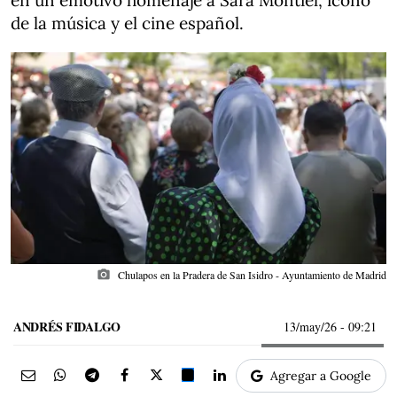
en un emotivo homenaje a Sara Montiel, icono
de la música y el cine español.
photo_camera
Chulapos en la Pradera de San Isidro - Ayuntamiento de Madrid
ANDRÉS FIDALGO
13/may/26
- 09:21
Agregar a Google