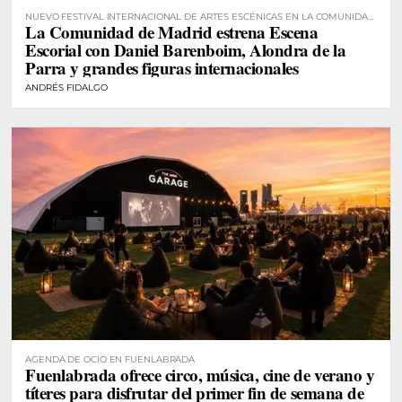
NUEVO FESTIVAL INTERNACIONAL DE ARTES ESCÉNICAS EN LA COMUNIDAD
La Comunidad de Madrid estrena Escena
DE MADRID
Escorial con Daniel Barenboim, Alondra de la
Parra y grandes figuras internacionales
ANDRÉS FIDALGO
AGENDA DE OCIO EN FUENLABRADA
Fuenlabrada ofrece circo, música, cine de verano y
títeres para disfrutar del primer fin de semana de