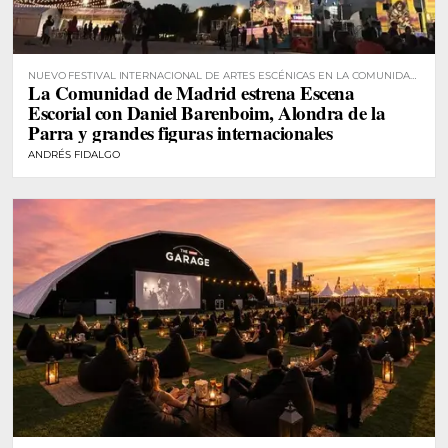
NUEVO FESTIVAL INTERNACIONAL DE ARTES ESCÉNICAS EN LA COMUNIDAD
La Comunidad de Madrid estrena Escena
DE MADRID
Escorial con Daniel Barenboim, Alondra de la
Parra y grandes figuras internacionales
ANDRÉS FIDALGO