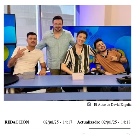
photo_camera
El Ático de David Enguita
REDACCIÓN
Actualizado:
02/jul/25
- 14:17
02/jul/25 - 14:18