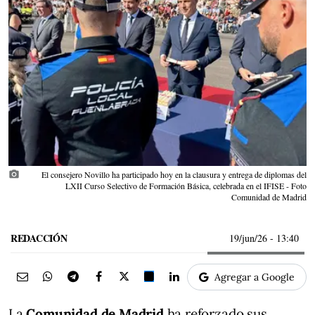
photo_camera
El consejero Novillo ha participado hoy en la clausura y entrega de diplomas del
LXII Curso Selectivo de Formación Básica, celebrada en el IFISE - Foto
Comunidad de Madrid
REDACCIÓN
19/jun/26
- 13:40
Agregar a Google
La
Comunidad de Madrid
ha reforzado sus