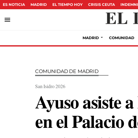
ES NOTICIA
MADRID
EL TIEMPO HOY
CRISIS CEUTA
INDEMNI
menu
MADRID
COMUNIDAD
COMUNIDAD DE MADRID
San Isidro 2026
Ayuso asiste a
en el Palacio 