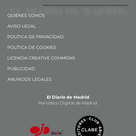
QUIÉNES SOMOS
AVISO LEGAL
POLÍTICA DE PRIVACIDAD
POLÍTICA DE COOKIES
LICENCIA CREATIVE COMMONS
PUBLICIDAD
ANUNCIOS LEGALES
El Diario de Madrid
Periódico Digital de Madrid.