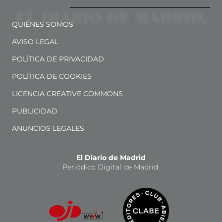
QUIÉNES SOMOS
AVISO LEGAL
POLÍTICA DE PRIVACIDAD
POLÍTICA DE COOKIES
LICENCIA CREATIVE COMMONS
PUBLICIDAD
ANUNCIOS LEGALES
El Diario de Madrid
Periódico Digital de Madrid.