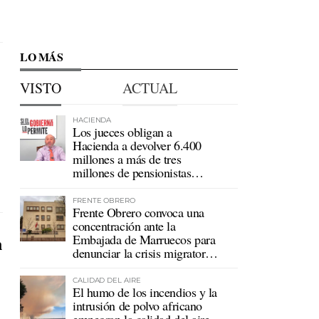
LO MÁS
VISTO
ACTUAL
HACIENDA
Los jueces obligan a
Hacienda a devolver 6.400
millones a más de tres
millones de pensionistas
mutualistas
FRENTE OBRERO
Frente Obrero convoca una
concentración ante la
Embajada de Marruecos para
n
denunciar la crisis migratoria
en Ceuta
CALIDAD DEL AIRE
El humo de los incendios y la
intrusión de polvo africano