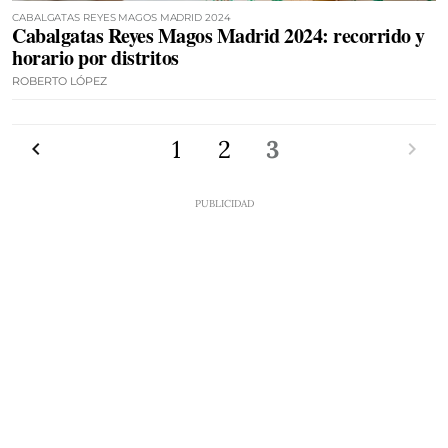
CABALGATAS REYES MAGOS MADRID 2024
Cabalgatas Reyes Magos Madrid 2024: recorrido y
horario por distritos
ROBERTO LÓPEZ
Anterior
1
2
3
Siguien