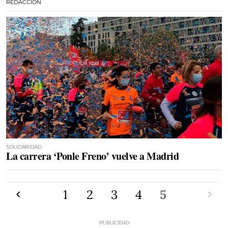
REDACCIÓN
SOLIDARIDAD
La carrera ‘Ponle Freno’ vuelve a Madrid
Anterior
1
2
3
4
5
Siguien