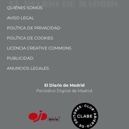
QUIÉNES SOMOS
AVISO LEGAL
POLÍTICA DE PRIVACIDAD
POLÍTICA DE COOKIES
LICENCIA CREATIVE COMMONS
PUBLICIDAD
ANUNCIOS LEGALES
El Diario de Madrid
Periódico Digital de Madrid.