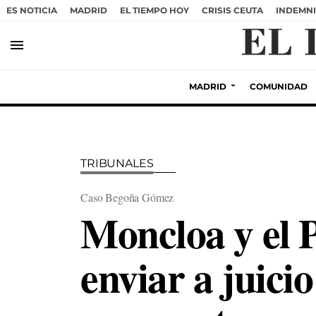
ES NOTICIA
MADRID
EL TIEMPO HOY
CRISIS CEUTA
INDEMNI
menu
MADRID
COMUNIDAD
TRIBUNALES
Caso Begoña Gómez
Moncloa y el 
enviar a juici