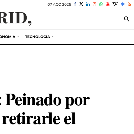
07 AGO 2026
search
ONOMÍA
TECNOLOGÍA
z Peinado por
etirarle el