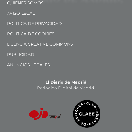
QUIÉNES SOMOS
AVISO LEGAL
POLÍTICA DE PRIVACIDAD
POLÍTICA DE COOKIES
LICENCIA CREATIVE COMMONS
PUBLICIDAD
ANUNCIOS LEGALES
El Diario de Madrid
Periódico Digital de Madrid.