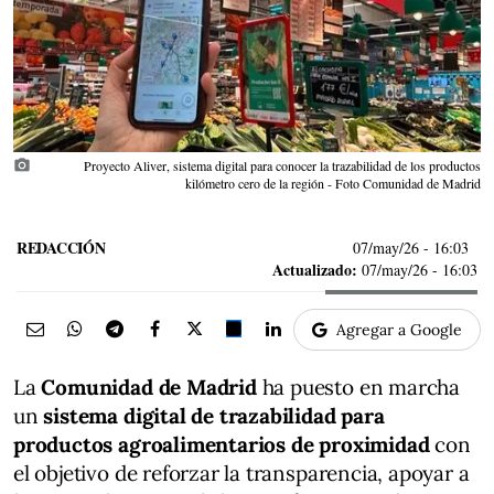
photo_camera
Proyecto Aliver, sistema digital para conocer la trazabilidad de los productos
kilómetro cero de la región - Foto Comunidad de Madrid
REDACCIÓN
07/may/26
- 16:03
Actualizado:
07/may/26 - 16:03
Agregar a Google
La
Comunidad de Madrid
ha puesto en marcha
un
sistema digital de trazabilidad para
productos agroalimentarios de proximidad
con
el objetivo de reforzar la transparencia, apoyar a