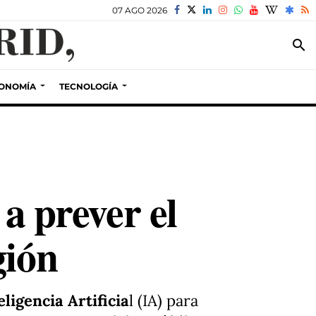
07 AGO 2026
search
ONOMÍA
TECNOLOGÍA
 a prever el
gión
eligencia Artificia
l (IA) para