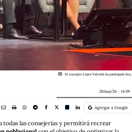
photo_camera
El consejero López-Valverde ha participado ho
28/may/26
- 16:09
Agregar a Google
a todas las consejerías y permitirá recrear
ón poblacional
con el objetivo de optimizar la