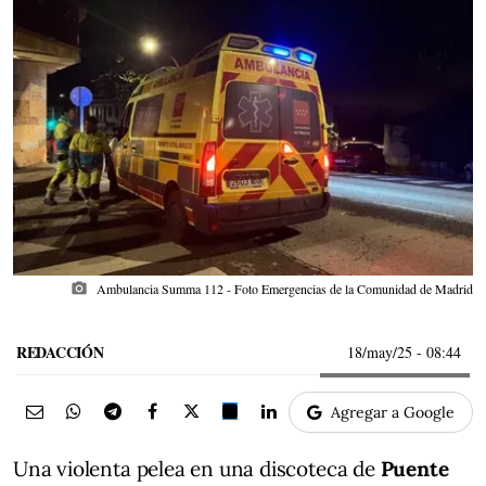
photo_camera
Ambulancia Summa 112 - Foto Emergencias de la Comunidad de Madrid
REDACCIÓN
18/may/25
- 08:44
Agregar a Google
Una violenta pelea en una discoteca de
Puente