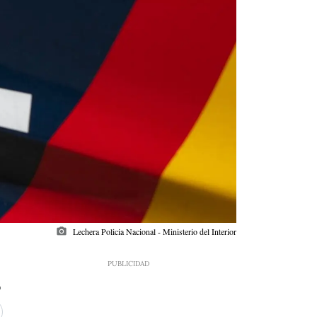
photo_camera
Lechera Policia Nacional - Ministerio del Interior
1