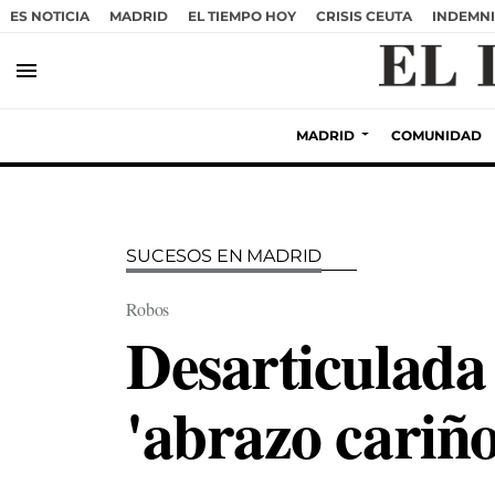
ES NOTICIA
MADRID
EL TIEMPO HOY
CRISIS CEUTA
INDEMNI
menu
MADRID
COMUNIDAD
SUCESOS EN MADRID
Robos
Desarticulada 
'abrazo cariño