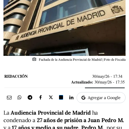
photo_camera
Fachada de la Audiencia Provincial de Madrid | Foto de Fiscalía
REDACCIÓN
30/may/26
- 17:34
Actualizado:
30/may/26 - 17:35
Agregar a Google
La
Audiencia Provincial de Madrid
ha
condenado a
27 años de prisión a Juan Pedro M.
y a
17 años y medio a su padre, Pedro M.
, por su