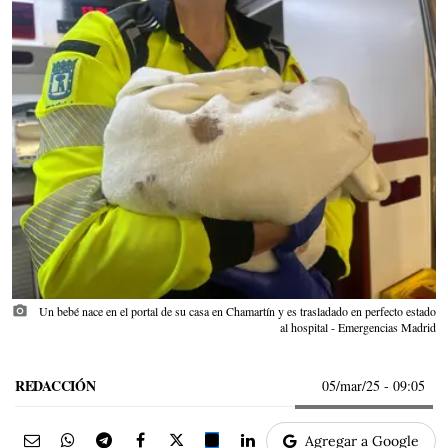
photo_camera
Un bebé nace en el portal de su casa en Chamartín y es trasladado en perfecto estado
al hospital - Emergencias Madrid
REDACCIÓN
05/mar/25
- 09:05
Agregar a Google