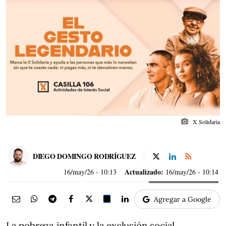
photo_camera
X Solidaria
DIEGO DOMINGO RODRÍGUEZ
Actualizado:
16/may/26
- 10:13
16/may/26 - 10:14
Agregar a Google
La pobreza infantil y la exclusión social