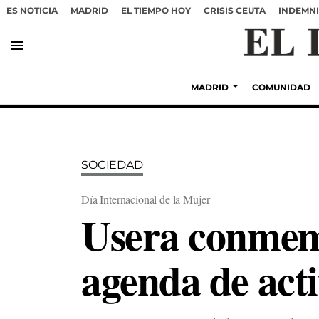
ES NOTICIA
MADRID
EL TIEMPO HOY
CRISIS CEUTA
INDEMNI
menu
MADRID
COMUNIDAD
SOCIEDAD
Día Internacional de la Mujer
Usera conmem
agenda de acti