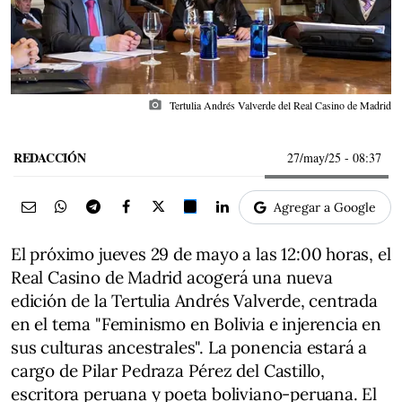
photo_camera
Tertulia Andrés Valverde del Real Casino de Madrid
REDACCIÓN
27/may/25
- 08:37
Agregar a Google
El próximo jueves 29 de mayo a las 12:00 horas, el
Real Casino de Madrid acogerá una nueva
edición de la Tertulia Andrés Valverde, centrada
en el tema "Feminismo en Bolivia e injerencia en
sus culturas ancestrales". La ponencia estará a
cargo de Pilar Pedraza Pérez del Castillo,
escritora peruana y poeta boliviano-peruana. El