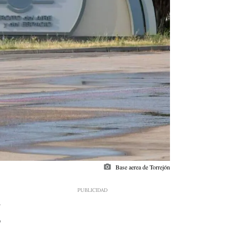
photo_camera
Base aerea de Torrejón
4