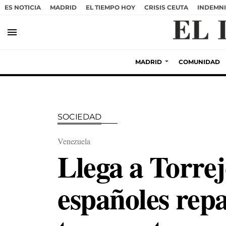
ES NOTICIA
MADRID
EL TIEMPO HOY
CRISIS CEUTA
INDEMNI
menu
MADRID
COMUNIDAD
SOCIEDAD
Venezuela
Llega a Torrej
españoles repa