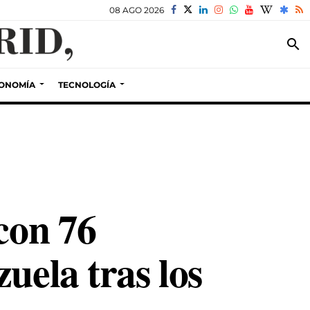
08 AGO 2026
search
ONOMÍA
TECNOLOGÍA
con 76
uela tras los