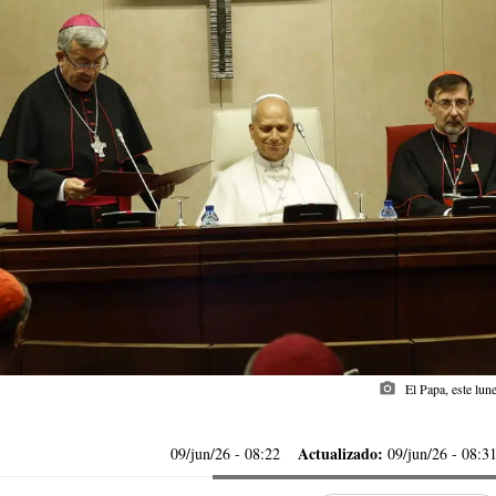
photo_camera
El Papa, este lun
Actualizado:
09/jun/26
- 08:22
09/jun/26 - 08:3