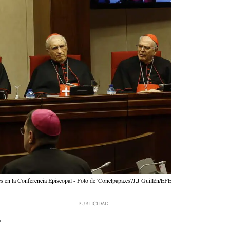
es en la Conferencia Episcopal - Foto de 'Conelpapa.es'/J.J Guillén/EFE
1