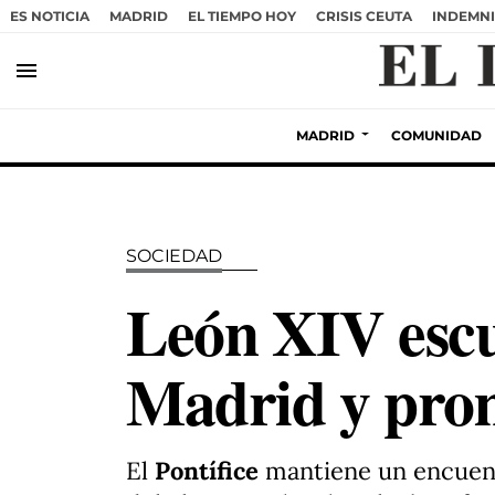
ES NOTICIA
MADRID
EL TIEMPO HOY
CRISIS CEUTA
INDEMNI
menu
MADRID
COMUNIDAD
SOCIEDAD
León XIV escu
Madrid y prom
El
Pontífice
mantiene un encuent