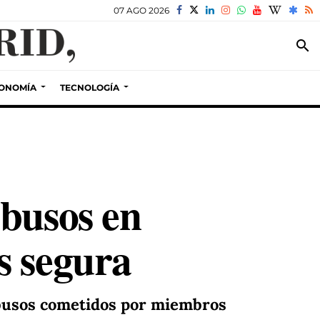
07 AGO 2026
search
ONOMÍA
TECNOLOGÍA
abusos en
s segura
busos cometidos por miembros