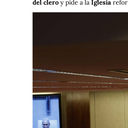
del clero
y pide a la
Iglesia
refor