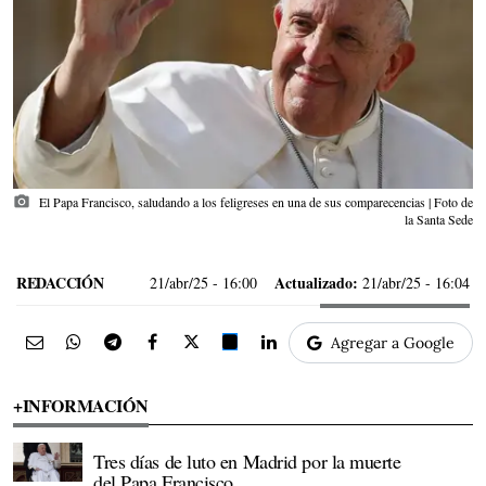
photo_camera
El Papa Francisco, saludando a los feligreses en una de sus comparecencias | Foto de
la Santa Sede
REDACCIÓN
Actualizado:
21/abr/25
- 16:00
21/abr/25 - 16:04
Agregar a Google
+INFORMACIÓN
Tres días de luto en Madrid por la muerte
del Papa Francisco