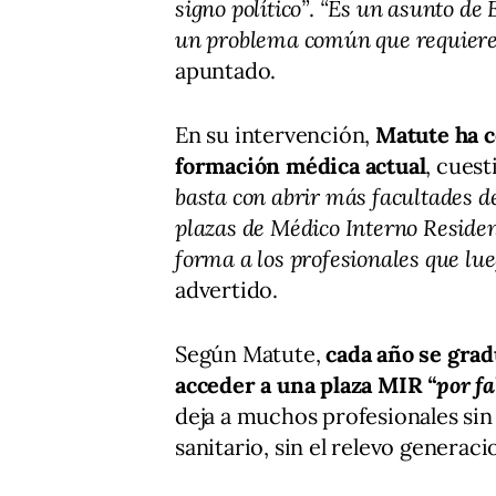
signo político”
.
“Es un asunto de E
un problema común que requiere 
apuntado.
En su intervención,
Matute ha c
formación médica actual
, cuest
basta con abrir más facultades 
plazas de Médico Interno Reside
forma a los profesionales que lu
advertido.
Según Matute,
cada año se gra
acceder a una plaza MIR
“por fa
deja a muchos profesionales sin 
sanitario, sin el relevo generaci