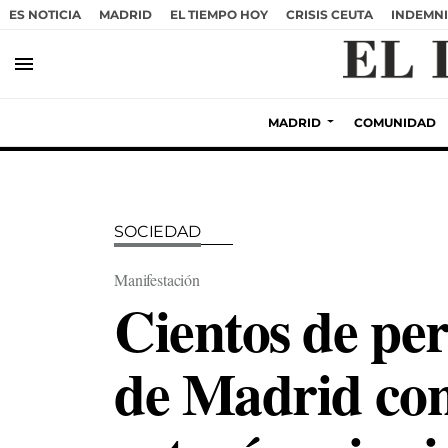
ES NOTICIA
MADRID
EL TIEMPO HOY
CRISIS CEUTA
INDEMNI
menu
MADRID
COMUNIDAD
SOCIEDAD
Manifestación
Cientos de per
de Madrid con