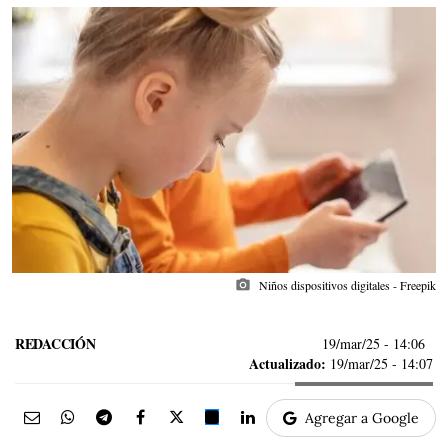
photo_camera
Niños dispositivos digitales - Freepik
REDACCIÓN
19/mar/25
- 14:06
Actualizado:
19/mar/25 - 14:07
Agregar a Google