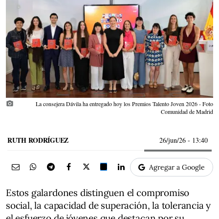
photo_camera
La consejera Dávila ha entregado hoy los Premios Talento Joven 2026 - Foto
Comunidad de Madrid
RUTH RODRÍGUEZ
26/jun/26
- 13:40
Agregar a Google
Estos galardones distinguen el compromiso
social, la capacidad de superación, la tolerancia y
el esfuerzo de jóvenes que destacan por su