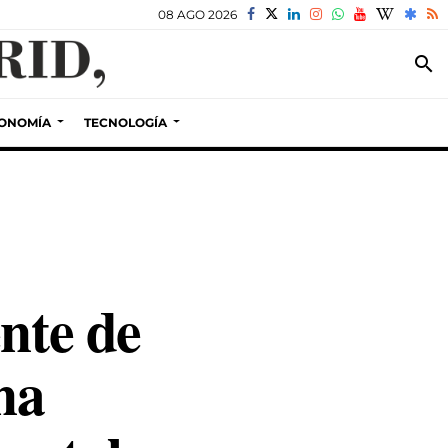
08 AGO 2026
search
ONOMÍA
TECNOLOGÍA
nte de
na