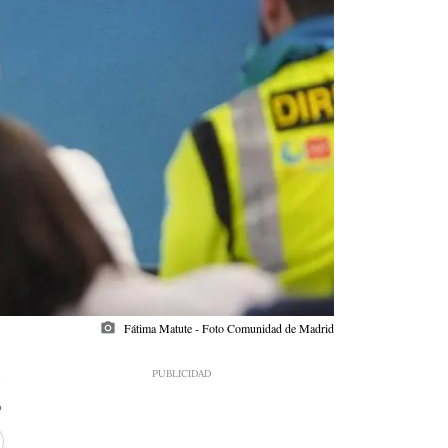
photo_camera
Fátima Matute - Foto Comunidad de Madrid
5