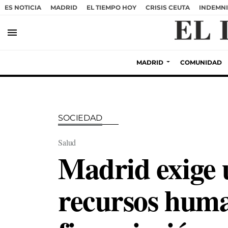
ES NOTICIA
MADRID
EL TIEMPO HOY
CRISIS CEUTA
INDEMNI
menu
MADRID
COMUNIDAD
SOCIEDAD
Salud
Madrid exige u
recursos huma