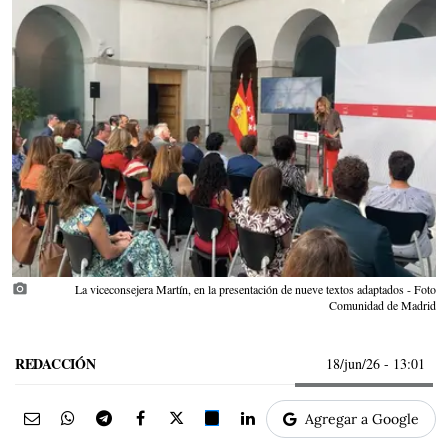
photo_camera
La viceconsejera Martín, en la presentación de nueve textos adaptados - Foto
Comunidad de Madrid
REDACCIÓN
18/jun/26
- 13:01
Agregar a Google