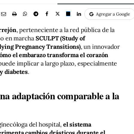
Agregar a Google
rrejón
, perteneciente a la red pública de la
to en marcha
SCULPT (Study of
ying Pregnancy Transitions)
, un innovador
ómo el embarazo transforma el corazón
puede implicar a largo plazo, especialmente
y diabetes
.
na adaptación comparable a la
 ginecóloga del hospital,
el sistema
erimenta cambios drásticos durante el