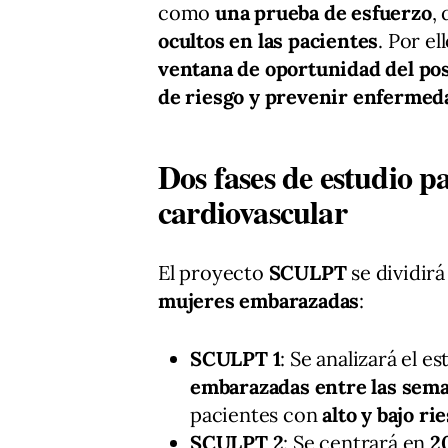
como
una prueba de esfuerzo
,
ocultos en las pacientes
. Por el
ventana de oportunidad del po
de riesgo y prevenir enfermed
Dos fases de estudio p
cardiovascular
El proyecto
SCULPT
se dividir
mujeres embarazadas
:
SCULPT 1
: Se analizará el 
embarazadas entre las seman
pacientes con
alto y bajo r
SCULPT 2
: Se centrará en
2