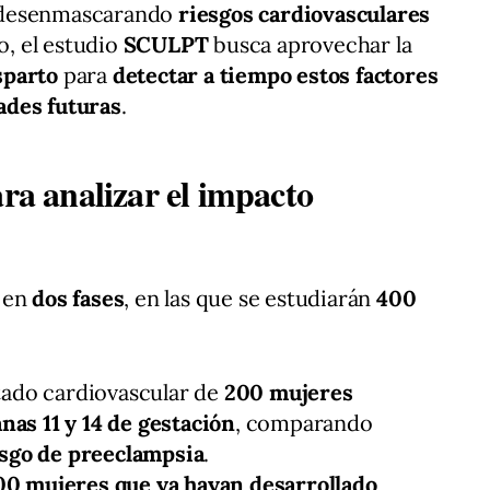
 desenmascarando
riesgos cardiovasculares
lo, el estudio
SCULPT
busca aprovechar la
sparto
para
detectar a tiempo estos factores
ades futuras
.
ara analizar el impacto
á en
dos fases
, en las que se estudiarán
400
estado cardiovascular de
200 mujeres
as 11 y 14 de gestación
, comparando
iesgo de preeclampsia
.
00 mujeres que ya hayan desarrollado