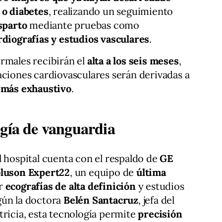
 o diabetes
, realizando un seguimiento
sparto
mediante pruebas como
diografías y estudios vasculares
.
rmales recibirán el
alta a los seis meses
,
aciones cardiovasculares serán derivadas a
l más exhaustivo
.
ogía de vanguardia
el hospital cuenta con el respaldo de
GE
luson Expert22
, un equipo de
última
ar
ecografías de alta definición
y estudios
gún la doctora
Belén Santacruz
, jefa del
tricia, esta tecnología permite
precisión