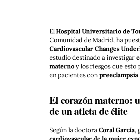
El
Hospital Universitario de To
Comunidad de Madrid, ha pues
Cardiovascular Changes Underl
estudio destinado a investigar
c
materno
y los riesgos que esto 
en pacientes con
preeclampsia 
El corazón materno: u
de un atleta de élite
Según la doctora
Coral García
,
cardiovascular de la mujer exp