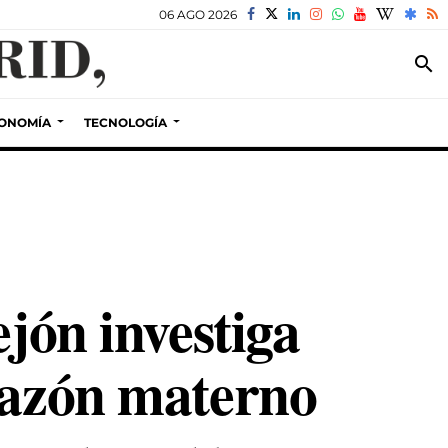
06 AGO 2026
search
ONOMÍA
TECNOLOGÍA
ejón investiga
razón materno