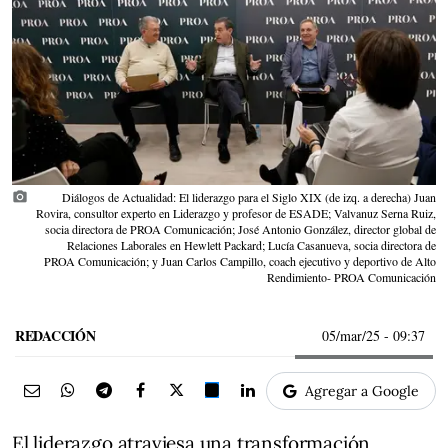
photo_camera
Diálogos de Actualidad: El liderazgo para el Siglo XIX (de izq. a derecha) Juan
Rovira, consultor experto en Liderazgo y profesor de ESADE; Valvanuz Serna Ruiz,
socia directora de PROA Comunicación; José Antonio González, director global de
Relaciones Laborales en Hewlett Packard; Lucía Casanueva, socia directora de
PROA Comunicación; y Juan Carlos Campillo, coach ejecutivo y deportivo de Alto
Rendimiento- PROA Comunicación
REDACCIÓN
05/mar/25
- 09:37
Agregar a Google
El liderazgo atraviesa una transformación