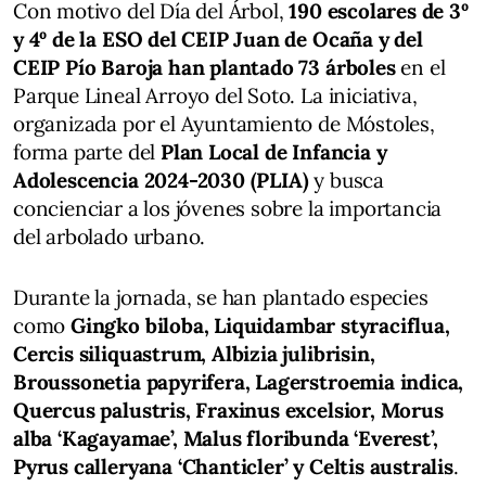
Con motivo del Día del Árbol,
190 escolares de 3º
y 4º de la ESO del CEIP Juan de Ocaña y del
CEIP Pío Baroja han plantado 73 árboles
en el
Parque Lineal Arroyo del Soto. La iniciativa,
organizada por el Ayuntamiento de Móstoles,
forma parte del
Plan Local de Infancia y
Adolescencia 2024-2030 (PLIA)
y busca
concienciar a los jóvenes sobre la importancia
del arbolado urbano.
Durante la jornada, se han plantado especies
como
Gingko biloba, Liquidambar styraciflua,
Cercis siliquastrum, Albizia julibrisin,
Broussonetia papyrifera, Lagerstroemia indica,
Quercus palustris, Fraxinus excelsior, Morus
alba ‘Kagayamae’, Malus floribunda ‘Everest’,
Pyrus calleryana ‘Chanticler’ y Celtis australis
.