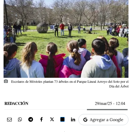
photo_camera
Escolares de Móstoles plantan 73 árboles en el Parque Lineal Arroyo del Soto por el
Día del Árbol
REDACCIÓN
29/mar/25
- 12:04
Agregar a Google