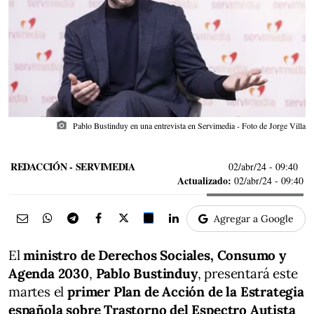
photo_camera
Pablo Bustinduy en una entrevista en Servimedia - Foto de Jorge Villa
REDACCIÓN - SERVIMEDIA
02/abr/24
- 09:40
Actualizado:
02/abr/24 - 09:40
Agregar a Google
El
ministro de Derechos Sociales, Consumo y
Agenda 2030
,
Pablo Bustinduy
, presentará este
martes el
primer Plan de Acción de la Estrategia
española sobre Trastorno del Espectro Autista