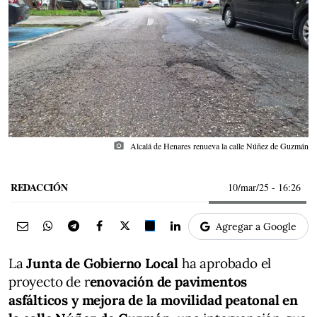
photo_camera
Alcalá de Henares renueva la calle Núñez de Guzmán
REDACCIÓN
10/mar/25
- 16:26
Agregar a Google
La
Junta de Gobierno Local
ha aprobado el
proyecto de r
enovación de pavimentos
asfálticos y mejora de la movilidad peatonal en