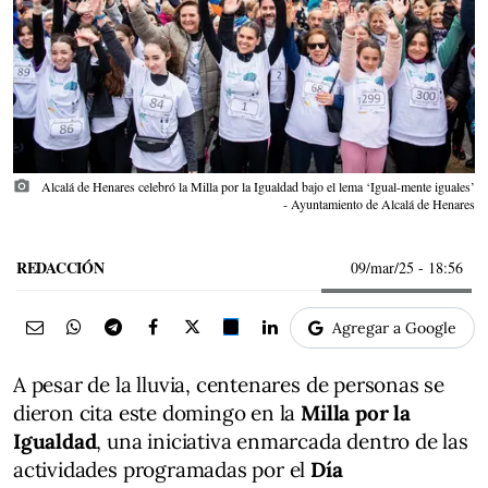
photo_camera
Alcalá de Henares celebró la Milla por la Igualdad bajo el lema ‘Igual-mente iguales’
- Ayuntamiento de Alcalá de Henares
REDACCIÓN
09/mar/25
- 18:56
Agregar a Google
A pesar de la lluvia, centenares de personas se
dieron cita este domingo en la
Milla por la
Igualdad
, una iniciativa enmarcada dentro de las
actividades programadas por el
Día