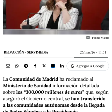
photo_camera
Fátima Matute
REDACCIÓN - SERVIMEDIA
26/may/26
- 11:51
Agregar a Google
La
Comunidad de Madrid
ha reclamado al
Ministerio de Sanidad
información detallada
sobre
los
“300.000 millones de euros”
que, según
aseguró el Gobierno central,
se han transferido
a las comunidades autónomas desde la llegada
de Pedro Sánchez a la Presidencia.