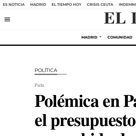
ES NOTICIA
MADRID
EL TIEMPO HOY
CRISIS CEUTA
INDEMNI
menu
MADRID
COMUNIDAD
POLÍTICA
Parla
Polémica en P
el presupuesto