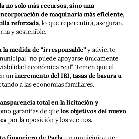
a no solo más recursos, sino una
 incorporación de maquinaria más eficiente,
illa reforzada
, lo que repercutirá, aseguran,
na y sostenible.
ca la medida de “irresponsable”
y advierte
 municipal “no puede apoyarse únicamente
 viabilidad económica real”. Temen que el
en un
incremento del IBI, tasas de basura u
ectando a las economías familiares.
ansparencia total en la licitación y
 como garantías de que
los objetivos del nuevo
les
por la oposición y los vecinos.
to financiero de Parla
, un municipio que