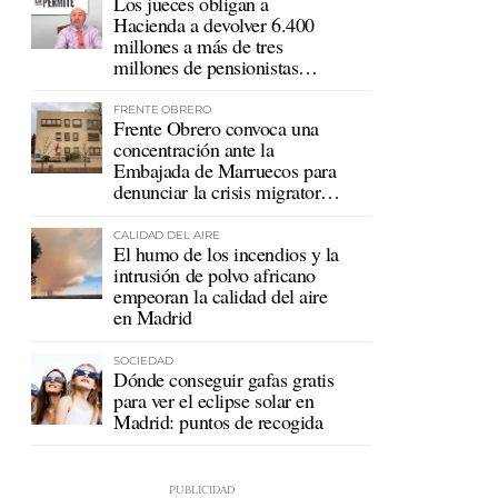
Los jueces obligan a
Hacienda a devolver 6.400
millones a más de tres
millones de pensionistas
mutualistas
FRENTE OBRERO
Frente Obrero convoca una
concentración ante la
Embajada de Marruecos para
denunciar la crisis migratoria
en Ceuta
CALIDAD DEL AIRE
El humo de los incendios y la
intrusión de polvo africano
empeoran la calidad del aire
en Madrid
SOCIEDAD
Dónde conseguir gafas gratis
para ver el eclipse solar en
Madrid: puntos de recogida