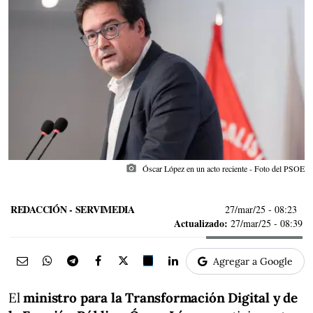
photo_camera
Óscar López en un acto reciente - Foto del PSOE
REDACCIÓN - SERVIMEDIA
27/mar/25
- 08:23
Actualizado:
27/mar/25 - 08:39
Agregar a Google
El
ministro para la Transformación Digital y de