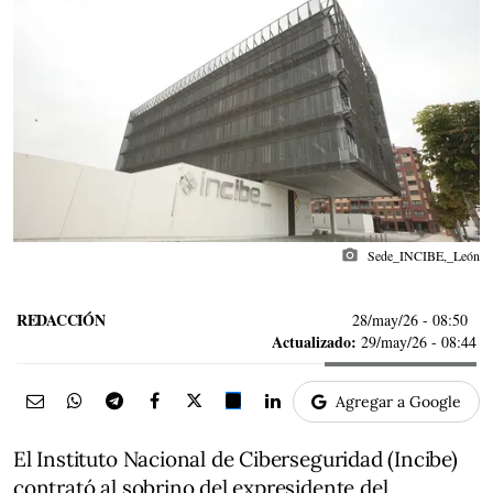
photo_camera
Sede_INCIBE,_León
REDACCIÓN
28/may/26
- 08:50
Actualizado:
29/may/26 - 08:44
Agregar a Google
El Instituto Nacional de Ciberseguridad (Incibe)
contrató al sobrino del expresidente del