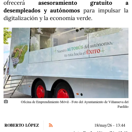
ofrecerá
asesoramiento gratuito a
desempleados y autónomos
para impulsar la
digitalización y la economía verde.
photo_camera
Oficina de Emprendimiento Móvil - Foto del Ayuntamiento de Villanueva del
Pardillo
ROBERTO LÓPEZ
18/may/26
- 13:44