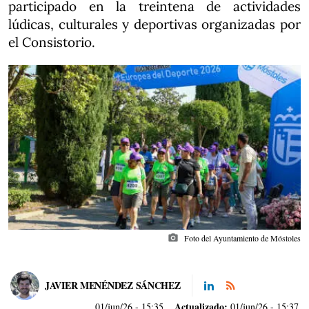
participado en la treintena de actividades
lúdicas, culturales y deportivas organizadas por
el Consistorio.
photo_camera
Foto del Ayuntamiento de Móstoles
JAVIER MENÉNDEZ SÁNCHEZ
Actualizado:
01/jun/26
- 15:35
01/jun/26 - 15:37