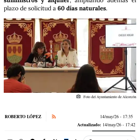
suministros y alquiler
, ampliando además el
plazo de solicitud a
60 días naturales
.
photo_camera
Foto del Ayuntamiento de Alcorcón
ROBERTO LÓPEZ
14/may/26
- 17:35
Actualizado:
14/may/26 - 17:42