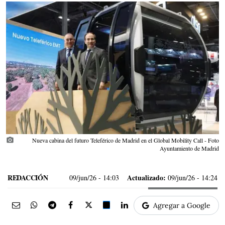
photo_camera
Nueva cabina del futuro Teleférico de Madrid en el Global Mobility Call - Foto
Ayuntamiento de Madrid
REDACCIÓN
Actualizado:
09/jun/26
- 14:03
09/jun/26 - 14:24
Agregar a Google